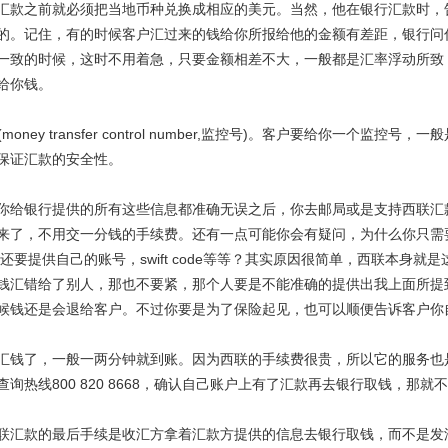
汇款之前就必须把当地币种兑换成相应的美元。当然，他在银行汇款时，
的。记住，有的时候客户汇过来的钱给你所报给他的金额有差距，银行问
一致的时候，这时不用着急，只要金额相差不大，一般都是汇率浮动所致
给你钱。
N (money transfer control number,监控号)。客户要给你一个
保证汇款的安全性。
你给银行提供的所有这些信息都准确无误之后，你去邮局或是支持西联汇
来了，不用交一分钱的手续费。还有一点可能你会有疑问，为什么你只需
样还要提供自己的账号，swift code等等？其实原因很简单，西联本身
钱汇错给了别人，那也不要紧，那个人要是不能准确的提供出我上面所提
候钱还是会退给客户。不过你要是为了保险起见，也可以顺便告诉客户你
汇钱了，一般一两分钟就到账。因为西联的手续费很贵，所以它的服务也
查询热线800 820 8668，确认自己账户上有了汇款再去银行取钱，那
联汇款的最后手续是收汇方拿着汇款方提供的信息去银行取钱，而不是发