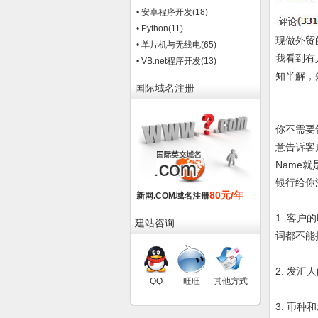
• 安卓程序开发
(18)
• Python
(11)
现做外贸
• 单片机与无线电
(65)
我看到有
• VB.net程序开发
(13)
知半解，
国际域名注册
你不需要告
意告诉客户
Name就
银行给你
80元/年
新网.COM域名注册
1. 客户
建站咨询
词都不能
2. 发
QQ
旺旺
其他方式
3. 币