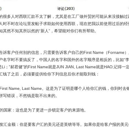
的很多人对西联汇款不太了解，尤其是在工厂做外贸的可能从来没接触过
人时不时在论坛里发帖子求助如何使用西联，现在把我以前使用过后的经
知其然不知其所以然的“新人”，希望能对你们有所帮助。
诉客户任何别的信息，只需要告诉客户自己的First Name（Forname）, L
名字时不要搞反了，中国人的名字和国外的名字顺序是相反的，比如“李军”这个名字
是Li；"郝君健"的First Name就是JUN JIAN, Last Name就是H
汇钱了之后，必须要提供给你下列信息后你才能取到钱：
的First Name, Last Name。这是为了证明是哪个人给你汇的钱，
拼写错误，不然钱是取不出来的。
汇人的国家：这也是为了更进一步锁定客户的来源地。
种和发汇金额：你是要客户汇的美元还是英镑等等。如果你是给客户报的美