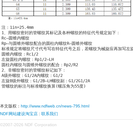
注：1in=25.4mm

1、用螺纹密封的管螺纹其标记及各种螺纹的特征代号规定如下：

Rc—圆锥内螺纹

Rp—与圆锥外螺纹配合的圆柱内螺纹R—圆锥外螺纹

标准规定将螺纹尺寸代号写在特征代号之后，若螺纹为械旋应再加写左旋代
圆锥内螺纹：Rc1/2

左旋圆柱内螺纹：Rp1/2—LH

圆柱内螺纹与圆锥外螺纹的配合：Rp2/R2

2、非螺纹密封的管螺纹标记如下：

A级外螺纹：G1/2A内螺纹：G1/2

左旋B级外螺纹：G1/2B—LH螺纹副：G1/2G1/2A

管螺纹的标注与标准螺纹换算(螺压角为55度)
本文版权：
http://www.ndfweb.cn/news-795.html
NDF网站建设淘宝店
|
联系我们
©2007-2026 NDF Corporation