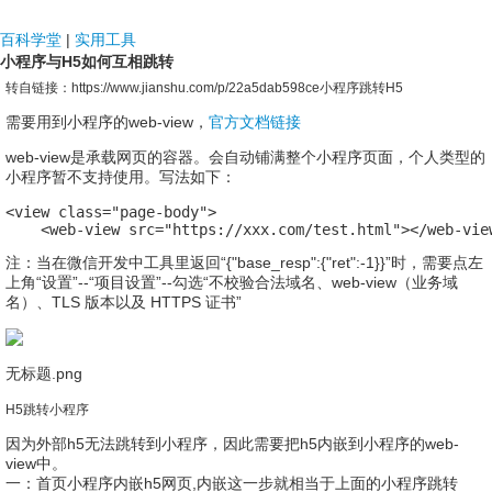
NDF国际
百科学堂
|
实用工具
小程序与H5如何互相跳转
转自链接：https://www.jianshu.com/p/22a5dab598ce
小程序跳转H5
需要用到小程序的web-view，
官方文档链接
web-view是承载网页的容器。会自动铺满整个小程序页面，个人类型的
小程序暂不支持使用。写法如下：
<view class="page-body">

    <web-view src="https://xxx.com/test.html"></web-vie
注：当在微信开发中工具里返回“{"base_resp":{"ret":-1}}”时，需要点左
上角“设置”--“项目设置”--勾选“不校验合法域名、web-view（业务域
名）、TLS 版本以及 HTTPS 证书”
无标题.png
H5跳转小程序
因为外部h5无法跳转到小程序，因此需要把h5内嵌到小程序的web-
view中。
一：首页小程序内嵌h5网页,内嵌这一步就相当于上面的小程序跳转