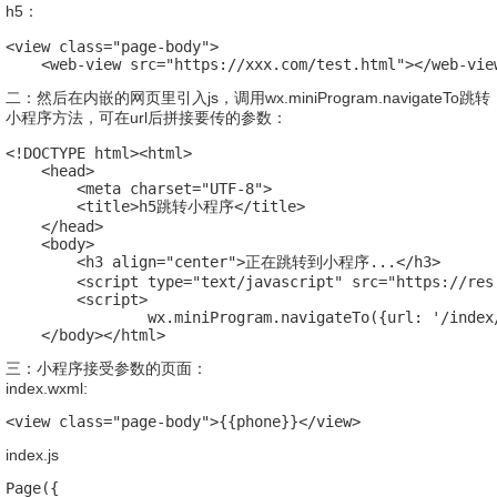
h5：
<view class="page-body">

    <web-view src="https://xxx.com/test.html"></web-vie
二：然后在内嵌的网页里引入js，调用wx.miniProgram.navigateTo跳转
小程序方法，可在url后拼接要传的参数：
<!DOCTYPE html><html>

    <head>

        <meta charset="UTF-8">

        <title>h5跳转小程序</title>

    </head>

    <body>

        <h3 align="center">正在跳转到小程序...</h3>

        <script type="text/javascript" src="https://res
        <script>

                wx.miniProgram.navigateTo({url: '/index
    </body></html>
三：小程序接受参数的页面：
index.wxml:
<view class="page-body">{{phone}}</view>
index.js
Page({
