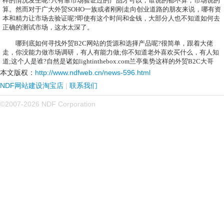
样的情况发生呢
?
只有靠市场验证过的产品才可以，谁说的都不算，市场说的
算。然而对于广大外贸
SOHO
一族或者刚刚走向创业道路的朋友来说，哪有资
本和精力让市场去验证呢
?
即使有这个时间和金钱，大部分人也不知道如何去
正确的测试市场，这水太深了。
哪到底如何寻找外贸
B2C
网站的货源和选择产品呢
?
很简单，跟着大佬
走，你没能力做市场调研，有人有能力做
;
你不知道老外喜欢买什么，有人知
道
;
这个人是谁
?
自然是诸如
lightinthebox.com
兰亭集势这样的外贸
B2C
大哥
本文版权：
http://www.ndfweb.cn/news-596.html
NDF网站建设淘宝店
|
联系我们
©2007-2026 NDF Corporation