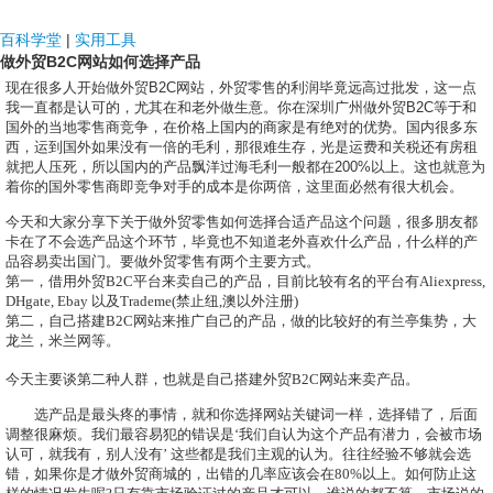
NDF国际
百科学堂
|
实用工具
做外贸B2C网站如何选择产品
现在很多人开始做外贸
B2C
网站，外贸零售的利润毕竟远高过批发，这一点
我一直都是认可的，尤其在和老外做生意。你在深圳广州做外贸
B2C
等于和
国外的当地零售商竞争，在价格上国内的商家是有绝对的优势。国内很多东
西，运到国外如果没有一倍的毛利，那很难生存，光是运费和关税还有房租
就把人压死，所以国内的产品飘洋过海毛利一般都在
200%
以上。这也就意为
着你的国外零售商即竞争对手的成本是你两倍，这里面必然有很大机会。
今天和大家分享下关于做外贸零售如何选择合适产品这个问题，很多朋友都
卡在了不会选产品这个环节，毕竟也不知道老外喜欢什么产品，什么样的产
品容易卖出国门。要做外贸零售有两个主要方式。
第一，借用外贸
B2C
平台来卖自己的产品，目前比较有名的平台有
Aliexpress,
DHgate, Ebay
以及
Trademe(
禁止纽
,
澳以外注册
)
第二，自己搭建
B2C
网站来推广自己的产品，做的比较好的有兰亭集势，大
龙兰，米兰网等。
今天主要谈第二种人群，也就是自己搭建外贸
B2C
网站来卖产品。
选产品是最头疼的事情，就和你选择网站关键词一样，选择错了，后面
调整很麻烦。我们最容易犯的错误是
‘
我们自认为这个产品有潜力，会被市场
认可，就我有，别人没有
’
这些都是我们主观的认为。往往经验不够就会选
错，如果你是才做外贸商城的，出错的几率应该会在
80%
以上。如何防止这