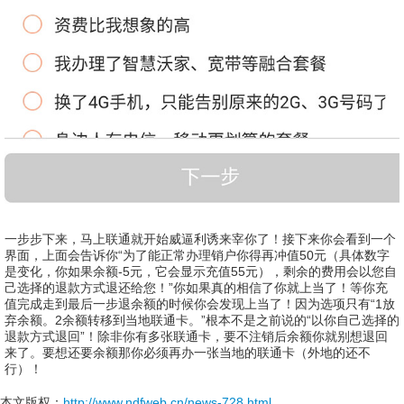
一步步下来，马上联通就开始威逼利诱来宰你了！接下来你会看到一个
界面，上面会告诉你
“为了能正常办理销户你得再冲值
50
元（具体数字
是变化，你如果余额
-5
元，它会显示充值
55
元），剩余的费用会以您自
己选择的退款方式退还给您！”你如果真的相信了你就上当了！等你充
值完成走到最后一步退余额的时候你会发现上当了！因为选项只有“
1
放
弃余额。
2
余额转移到当地联通卡。”根本不是之前说的“以你自己选择的
退款方式退回”！除非你有多张联通卡，要不注销后余额你就别想退回
来了。要想还要余额那你必须再办一张当地的联通卡（外地的还不
行）！
本文版权：
http://www.ndfweb.cn/news-728.html