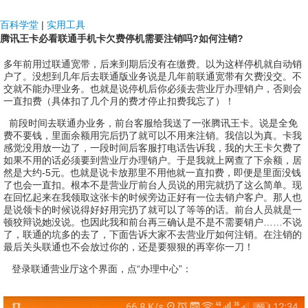
NDF国际
百科学堂
|
实用工具
腾讯王卡必看联通手机卡欠费停机需要注销吗?如何注销?
多年前用过联通宽带，后来到期后没有在缴费。以为这样停机就自动销
户了。没想到几年后去联通版业务说是几年前联通宽带有欠费没交。不
交就不能办理业务。也就是说停机后你必须去营业厅办理销户，否则会
一直扣费（具体扣了几个月的费才停止扣费我忘了）！
前段时间去联通办业务，前台客服给我送了一张腾讯王卡。说是全免
费不要钱，里面余额用完后扔了就可以不用来注销。我信以为真。卡我
感觉没用放一边了，一段时间后客服打电话告诉我，我的大王卡欠费了
如果不用的话必须要到营业厅办理销户。于是我就上网查了下余额，居
然是大约
-5
元。也就是说卡放那里不用他就一直扣费，即便是里面没钱
了也会一直扣。根本不是营业厅前台人员说的用完就扔了这么简单。现
在回忆起来在我领取这张卡的时候旁边正好有一位去销户客户。那人也
是说领卡的时候说得好好用完扔了就可以了等等的话。前台人员就是一
顿狡辩说她没说。也因此我和前台再三确认是不是不需要销户……不说
了，联通的坑多的去了，下面告诉大家不去营业厅如何注销。在注销的
最后关头联通也不会放过你的，还是要狠狠的再宰你一刀！
登录联通营业厅这个界面，点
“办理中心”：