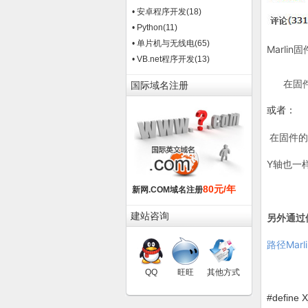
• 安卓程序开发
(18)
• Python
(11)
• 单片机与无线电
(65)
Marlin固
• VB.net程序开发
(13)
在固件的文
国际域名注册
或者：
在固件的文件
Y轴也一
80元/年
新网.COM域名注册
建站咨询
另外通过修
路径Marlin
QQ
旺旺
其他方式
#defin