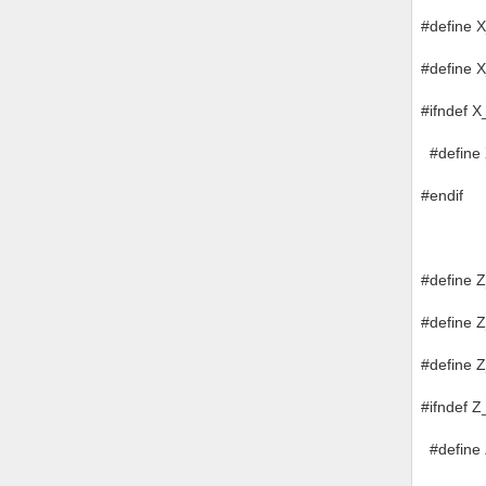
#defin
#define
#ifndef 
#defin
#endif
#defin
#defin
#define
#ifndef 
#defin