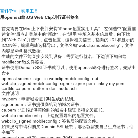
NDF国际
百科学堂
|
实用工具
用openssl给iOS Web Clip进行证书签名
首先需要在Mac上下载并安装”iPhone配置实用工具”，左侧选中”配置描
述文件”后点击菜单中的”新建”，在”通用”中填入基本信息后，向下找
到”Web Clip”并选中，点击配置，编辑相关信息，指向的URL和显示的
ICON等，编辑完成选择导出，文件名如”webclip.mobileconfig”，文件
内容是XML格式数据。
生成的文件不能直接安装到设备，需要进行签名。下边讲下如何给
mobileconfig文件签名。
证书使用Domain SSL证书就可以，使用openssl命令进行签名，先贴出
命令
openssl smime -sign -in webclip.mobileconfig -out
webclip_signed.mobileconfig -signer signer.pem -inkey my.pem -
certfile ca.pem -outform der -nodetach
文件说明：
my.pem：申请域名证书时生成的私钥。
signer.pem：证书提供商给到的域名证书。
ca.pem：证书提供商给到的域名中级证书和交叉证书。
webclip.mobileconfig：上边配置导出的配置文件。
webclip_signed.mobileconfig：签名后的配置文件。
如果没有申请和购买Domain SSL证书，那么就需要自己生成证书，命
令如下
openssl req -x509 -newkey rsa:2048 -keyout my.pem -out