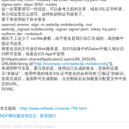
signer.pem -days 3650 -nodes
这一步需要填写一些信息，可以参考之前的文章，域名SSL证书申请，
有介绍这里怎么填写。这样私钥和证书就有了。
接下来使用如下命令签名
openssl smime -sign -in webclip.mobileconfig -out
webclip_signed.mobileconfig -signer signer.pem -inkey my.pem -
outform der -nodetach
相比于上边少了-certfile参数，由于签名是我们自己生成的，就忽略中
级证书这里。
将签名后的文件放在Web服务器，在iOS设备中的Safari中输入地址访
问即可安装，或者在iOS App中使用
[[UIApplication sharedApplication] openURL:[NSURL
URLWithString:@"
http://example.com/webclip.mobileconfig
"]];
来调用即可安装，要注意的是，使用自己生成的签名，安装时会显
示”未验证”，使用申请的域名SSL证书签名的会有绿色”已验证”的标识。
安装完成后，桌面即可生成图标，点击图标后会加载显示配置文件中指
定的URL。
DONE。
本文版权：
http://www.ndfweb.cn/news-799.html
NDF网站建设淘宝店
|
联系我们
©2007-2026 NDF Corporation