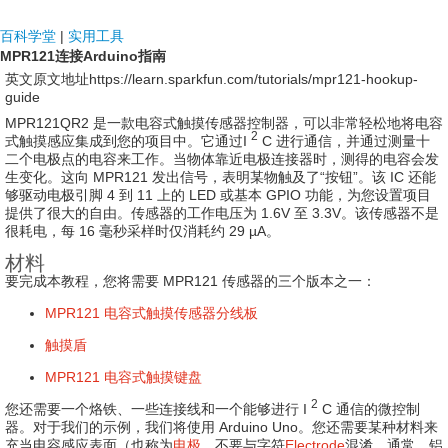
NDF国际
百科学堂
|
实用工具
MPR121连接Arduino指南
英文原文地址https://learn.sparkfun.com/tutorials/mpr121-hookup-
guide
MPR121QR2 是一款电容式触摸传感器控制器，可以非常轻松地将电容
2
式触摸感应集成到您的项目中。
它通过I
C 进行
通信
，并通过测量十
二个电极点的电容来工作。
当物体靠近电极连接器时，测得的电容会发
生变化。
这向 MPR121 发出信号，表明某物触及了“按钮”。
该 IC 还能
够驱动电极引脚 4 到 11 上的 LED 或基本 GPIO 功能，为您设置项目
提供了很大的自由。
传感器的工作电压为 1.6V 至 3.3V。
该传感器不是
很耗电，每 16 毫秒采样时仅消耗约 29 µA。
材料
要完成本教程，您将需要 MPR121 传感器的三个版本之一：
MPR121 电容式触摸传感器分线板
触摸盾
MPR121 电容式触摸键盘
2
您还需要一个烙铁、一些连接线和一个能够进行 I
C 通信
的微控制
器
。
对于我们的示例，我们将使用 Arduino Uno。
您还需要某种材料来
充当电容感应表面（也称为
电极
，不要与字符
Electrode
混淆
。通常，铝