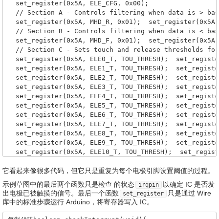
  set_register(0x5A, ELE_CFG, 0x00); 

  // Section A - Controls filtering when data is > bas
  set_register(0x5A, MHD_R, 0x01);  set_register(0x5A,
  // Section B - Controls filtering when data is < bas
  set_register(0x5A, MHD_F, 0x01);  set_register(0x5A,
  // Section C - Sets touch and release thresholds for
  set_register(0x5A, ELE0_T, TOU_THRESH);  set_registe
  set_register(0x5A, ELE1_T, TOU_THRESH);  set_registe
  set_register(0x5A, ELE2_T, TOU_THRESH);  set_registe
  set_register(0x5A, ELE3_T, TOU_THRESH);  set_registe
  set_register(0x5A, ELE4_T, TOU_THRESH);  set_registe
  set_register(0x5A, ELE5_T, TOU_THRESH);  set_registe
  set_register(0x5A, ELE6_T, TOU_THRESH);  set_registe
  set_register(0x5A, ELE7_T, TOU_THRESH);  set_registe
  set_register(0x5A, ELE8_T, TOU_THRESH);  set_registe
  set_register(0x5A, ELE9_T, TOU_THRESH);  set_registe
  set_register(0x5A, ELE10_T, TOU_THRESH);  set_regist
  set_register(0x5A, ELE11_T, TOU_THRESH);  set_regist
它看起来像很多代码，但它只是重复为每个电极引脚设置阈值的过程。
  // Section D

  // Set the Filter Configuration

示例草图中的最后两个函数只是检查 的状态
以确定 IC 是否发
irqpin
  // Set ESI2

出电极已被触摸的信号。
最后一个函数
只是通过 Wire
set_register
  set_register(0x5A, FIL_CFG, 0x04);

库中的标准步骤运行 Arduino，将寄存器写入 IC。
  // Section E

  // Electrode Configuration
