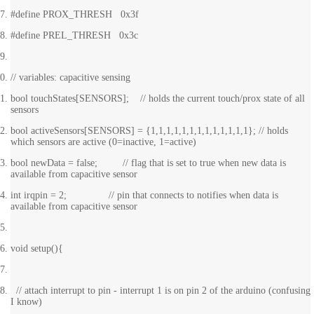
#define PROX_THRESH 0x3f
#define PREL_THRESH 0x3c
// variables: capacitive sensing
bool touchStates[SENSORS]; // holds the current touch/prox state of all
sensors
bool activeSensors[SENSORS] = {1,1,1,1,1,1,1,1,1,1,1,1,1}; // holds
which sensors are active (0=inactive, 1=active)
bool newData = false; // flag that is set to true when new data is
available from capacitive sensor
int irqpin = 2; // pin that connects to notifies when data is
available from capacitive sensor
void setup(){
// attach interrupt to pin - interrupt 1 is on pin 2 of the arduino (confusing
I know)