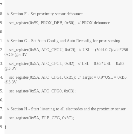
// Section F - Set proximity sensor debounce
set_register(0x59, PROX_DEB, 0x50); // PROX debounce
// Section G - Set Auto Config and Auto Reconfig for prox sensing
set_register(0x5A, ATO_CFGU, 0xC9); // USL = (Vdd-0.7)/vdd*256 =
0xC9 @3.3V
set_register(0x5A, ATO_CFGL, 0x82); // LSL = 0.65*USL = 0x82
@3.3V
set_register(0x5A, ATO_CFGT, 0xB5); // Target = 0.9*USL = 0xB5
@3.3V
set_register(0x5A, ATO_CFG0, 0x0B);
// Section H - Start listening to all electrodes and the proximity sensor
set_register(0x5A, ELE_CFG, 0x3C);
}