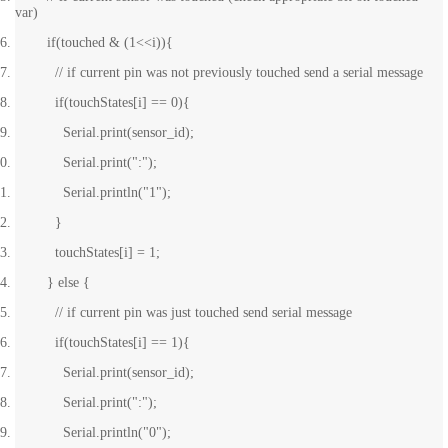
var)
if(touched & (1<<i)){
// if current pin was not previously touched send a serial message
if(touchStates[i] == 0){
Serial.print(sensor_id);
Serial.print(":");
Serial.println("1");
}
touchStates[i] = 1;
} else {
// if current pin was just touched send serial message
if(touchStates[i] == 1){
Serial.print(sensor_id);
Serial.print(":");
Serial.println("0");