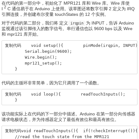
在代码的第一部分中，初始化了 MPR121 库和 Wire 库。
Wire 库使
2
I
C 通信易于在 Arduino 上使用。
该草图还将数字引脚 2 定义为 IRQ
引脚连接，并创建布尔变量 touchStates 的 12 个实例。
对于代码的第二部分，我们将 定义
为 INPUT，告诉 Arduino
irqpin
监视通过该引脚传入的数字信号。
串行通信也以 9600 bps 以及 Wire
和 mpr121 库开始。
复制代码    void setup(){        pinMode(irqpin, INPUT); 
        Serial.begin(9600);

        Wire.begin();

        mpr121_setup();

    }
代码的主循环非常简单，因为它只调用了一个函数。
复制代码    void loop(){        readTouchInputs();

    }
该功能实际上在代码的下一部分中描述。
Arduino 在第一部分向传感器
请求电极状态，并为传感器定义了最低有效位和最高有效位。
复制代码void readTouchInputs(){  if(!checkInterrupt()){

    //read the touch state from the MPR121
