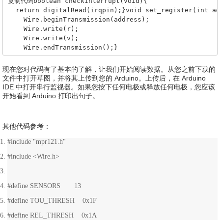
复制代码boolean checkInterrupt(void){

  // Set ELE_CFG to 0x00 to return to standby mode

  return digitalRead(irqpin);}void set_register(int ad
  set_register(0x5A, ELE_CFG, 0x0C);  // Enables all 1
    Wire.beginTransmission(address);

  // Section F

    Wire.write(r);

  // Enable Auto Config and auto Reconfig

    Wire.write(v);

  /*set_register(0x5A, ATO_CFG0, 0x0B);

    Wire.endTransmission();}
  set_register(0x5A, ATO_CFGU, 0xC9);  // USL = (Vdd-0
  set_register(0x5A, ATO_CFGT, 0xB5);*/  // Target = 0
现在您对代码有了基本的了解，让我们开始阅读数据。
从您之前下载的
  set_register(0x5A, ELE_CFG, 0x0C);}
文件中打开草图，并将其上传到您的 Arduino。
上传后，在 Arduino
IDE 中打开串行监视器。
如果您按下任何电极或释放任何电极，您应该
开始看到 Arduino 打印出句子。
其他代码参考：
#include "mpr121.h"
#include <Wire.h>
#define SENSORS 13
#define TOU_THRESH 0x1F
#define REL_THRESH 0x1A