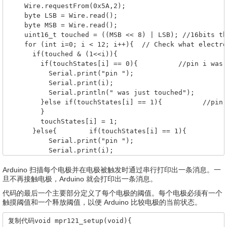
    Wire.requestFrom(0x5A,2); 

    byte LSB = Wire.read();

    byte MSB = Wire.read();

    uint16_t touched = ((MSB << 8) | LSB); //16bits th
    for (int i=0; i < 12; i++){  // Check what electro
      if(touched & (1<<i)){

        if(touchStates[i] == 0){          //pin i was 
          Serial.print("pin ");

          Serial.print(i);

          Serial.println(" was just touched");

        }else if(touchStates[i] == 1){          //pin 
        }  

        touchStates[i] = 1;      

      }else{        if(touchStates[i] == 1){

          Serial.print("pin ");

          Serial.print(i);

          Serial.println(" is no longer being touched"
Arduino 扫描每个电极并在电极被触发时通过串行打印出一条消息。
          //pin i is no longer being touched

一
旦不再接触电极，Arduino 就会打印出一条消息。
       }

        touchStates[i] = 0;

代码的最后一个主要部分定义了每个电极的阈值。
每个电极必须有一个
      }

触摸阈值和一个释放阈值，以便 Arduino 比较电极的当前状态。
    }

  }}
复制代码void mpr121_setup(void){
