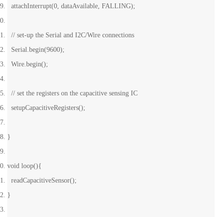
attachInterrupt(0, dataAvailable, FALLING);
// set-up the Serial and I2C/Wire connections
Serial.begin(9600);
Wire.begin();
// set the registers on the capacitive sensing IC
setupCapacitiveRegisters();
}
void loop(){
readCapacitiveSensor();
}