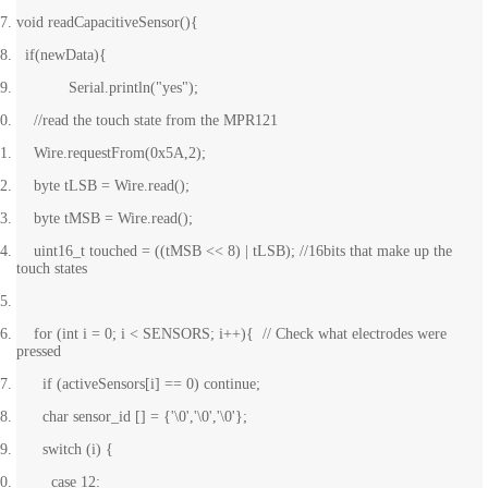
void readCapacitiveSensor(){
if(newData){
Serial.println("yes");
//read the touch state from the MPR121
Wire.requestFrom(0x5A,2);
byte tLSB = Wire.read();
byte tMSB = Wire.read();
uint16_t touched = ((tMSB << 8) | tLSB); //16bits that make up the
touch states
for (int i = 0; i < SENSORS; i++){ // Check what electrodes were
pressed
if (activeSensors[i] == 0) continue;
char sensor_id [] = {'\0','\0','\0'};
switch (i) {
case 12: