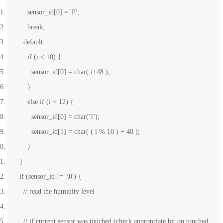
sensor_id[0] = 'P';
break;
default:
if (i < 10) {
sensor_id[0] = char( i+48 );
}
else if (i < 12) {
sensor_id[0] = char('1');
sensor_id[1] = char( ( i % 10 ) + 48 );
}
}
if (sensor_id != '\0') {
// read the humidity level
// if current sensor was touched (check appropriate bit on touched