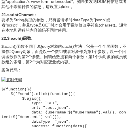
型"application/x-www-form-urlencoded"。如果要发送DOM树信息或者
其他不希望转换的信息，请设置为false。
21.scriptCharset
：
要求为String类型的参数，只有当请求时dataType为"jsonp"或
者"script"，并且type是GET时才会用于强制修改字符集(charset)。通常
在本地和远程的内容编码不同时使用。
22.$.each()函数
:
$.each()函数不同于JQuery对象的each()方法，它是一个全局函数，不
操作JQuery对象，而是以一个数组或者对象作为第1个参数，以一个回
调函数作为第2个参数。回调函数拥有两个参数：第1个为对象的成员或
数组的索引，第2个为对应变量或内容。
案例代码：
$(function(){

    $('#send').click(function(){

         $.ajax({

             type: "GET",

             url: "test.json",

             data: {username:$("#username").val(), con
tent:$("#content").val()},

             dataType: "json",

             success: function(data){
