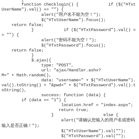
        function checklogin() {            if ($("#Txt
UserName").val() == "") {

                alert("用户名不能为空！");

                $("#TxtUserName").focus();            
    return false;

            }            if ($("#TxtPassword").val() =
= "") {

                alert("密码不能为空！");

                $("#TxtPassword").focus();            
    return false;

            }

            $.ajax({

                type: "POST",

                url: "ajax/Handler.ashx?
M=" + Math.random(),

                data: "username=" + $("#TxtUserName").
val().toString() + "&pwd=" + $("#TxtPassword").val().t
oString(),

                success: function (data) {            
        if (data == "1") {

                        location.href = "index.aspx"; 
                       return true;

                    }                    else {

                        alert("请确认您输入的用户名或密码
输入是否正确！");

                        $("#TxtUserName").val("");

                        $("#TxtPassword").val("");
