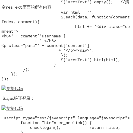
                         $('#resText').empty();   //清
空resText里面的所有内容

                         var html = ''; 

                         $.each(data, function(comment
Index, comment){

                               html += '<div class="co
mment">
<h6>' + comment['username']                           
              + ':</h6>
<p class="para"' + comment['content']                 
                        + '</p></div>';

                         });

                         $('#resText').html(html);

                      }

         });

    });

});
$.ajax验证登录：
 <script type="text/javascript" language="javascript">

        function IbtnEnter_onclick() {

            checklogin();            return false;

        }
