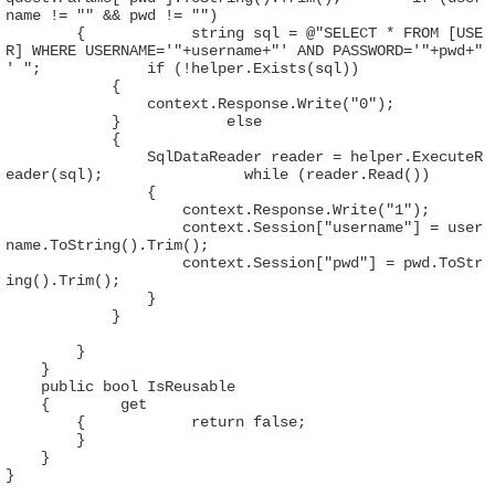
name != "" && pwd != "")

        {            string sql = @"SELECT * FROM [USE
R] WHERE USERNAME='"+username+"' AND PASSWORD='"+pwd+"
' ";            if (!helper.Exists(sql))

            {

                context.Response.Write("0");

            }            else

            {

                SqlDataReader reader = helper.ExecuteR
eader(sql);                while (reader.Read())

                {

                    context.Response.Write("1");

                    context.Session["username"] = user
name.ToString().Trim();

                    context.Session["pwd"] = pwd.ToStr
ing().Trim();

                }

            }

        }

    } 

    public bool IsReusable

    {        get

        {            return false;

        }

    }

}