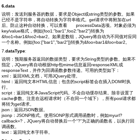
6.data
说明：发送到服务器的数据，要求是Object或string类型的参数。如果
已经不是字符串，将自动转换为字符串格式。get请求中将附加在url
后。防止这种自动转换，可以查看 processData选项。对象必须为
key/value格式，例如{foo1:"bar1",foo2:"bar2"}转换为
&foo1=bar1&foo2=bar2。如果是数组，JQuery将自动为不同值对应同
一个名称。例如{foo:["bar1","bar2"]}转换为&foo=bar1&foo=bar2。
7.
dataType
:
说明：预期服务器返回的数据类型，要求为String类型的参数。如果不
指定，JQuery将自动根据http包mime信息返回responseXML或
responseText，并作为回调函数参数传递。可用的类型如下：
xml：返回XML文档，可用JQuery处理。
html：返回纯文本HTML信息；包含的script标签会在插入DOM时执
行。
script：返回纯文本JavaScript代码。不会自动缓存结果。除非设置了
cache参数。注意在远程请求时（不在同一个域下），所有post请求都
将转为get请求。
json：返回JSON数据。
jsonp：JSONP格式。使用SONP形式调用函数时，例如myurl?
callback=?，JQuery将自动替换后一个“?”为正确的函数名，以执行回
调函数。
text：返回纯文本字符串。