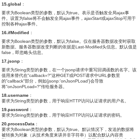
15.global
：
要求为Boolean类型的参数，默认为true。表示是否触发全局ajax事
件。设置为false将不会触发全局ajax事件，ajaxStart或ajaxStop可用于
控制各种ajax事件。
16.ifModified
：
要求为Boolean类型的参数，默认为false。仅在服务器数据改变时获取
新数据。服务器数据改变判断的依据是Last-Modified头信息。默认值是
false，即忽略头信息。
17.jsonp
：
要求为String类型的参数，在一个jsonp请求中重写回调函数的名字。该
值用来替代在"callback=?"这种GET或POST请求中URL参数里
的"callback"部分，例如{jsonp:'onJsonPLoad'}会导致
将"onJsonPLoad=?"传给服务器。
18.username
：
要求为String类型的参数，用于响应HTTP访问认证请求的用户名。
19.password
：
要求为String类型的参数，用于响应HTTP访问认证请求的密码。
20.processData
：
要求为Boolean类型的参数，默认为true。默认情况下，发送的数据将
被转换为对象（从技术角度来讲并非字符串）以配合默认内容类