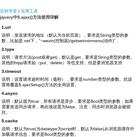
NDF国际
百科学堂
|
实用工具
jquery中$.ajax()方法使用详解
1.url
说明：发送请求的地址（默认为当前页面），要求是String类型的参
数，比如是.net下，"~wexin(控制器)/getweinxinmenu(动作)"，
2.type
说明：请求方法(post或者get)，默认是get，要求是String类型的参数。
其他的htpp请求如（put、delete）等也支持，但是要浏览器支持
3.timeout
说明：设置请求超时时间（毫秒），要求是number类型的参数。此设
置将覆盖$.ajaxSetup()方法的全局设置。
4.async
说明：默认值为true，所有请求是异步，要求是Bool类型的参数，如果
需要发送同步请求，将此项设置为false。注意：同步时浏览器会被锁
住。
5.cache
说明：默认为true(当datatype为script时，默认为false)从浏览器缓存中
加载请求信息，要求是Bool类型的参数。