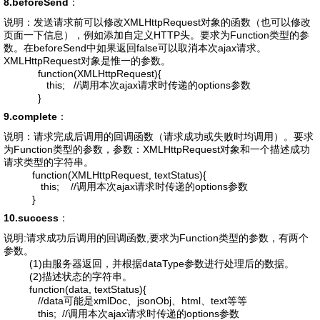
8.beforeSend
：
说明：发送请求前可以修改XMLHttpRequest对象的函数（也可以修改
页面一下信息），例如添加自定义HTTP头。要求为Function类型的参
数。在beforeSend中如果返回false可以取消本次ajax请求。
XMLHttpRequest对象是惟一的参数。
function(XMLHttpRequest){
this; //调用本次ajax请求时传递的options参数
}
9.complete
：
说明：请求完成后调用的回调函数（请求成功或失败时均调用）。要求
为Function类型的参数，参数：XMLHttpRequest对象和一个描述成功
请求类型的字符串。
function(XMLHttpRequest, textStatus){
this; //调用本次ajax请求时传递的options参数
}
10.success
：
说明:请求成功后调用的回调函数,要求为Function类型的参数，有两个
参数。
(1)由服务器返回，并根据dataType参数进行处理后的数据。
(2)描述状态的字符串。
function(data, textStatus){
//data可能是xmlDoc、jsonObj、html、text等等
this; //调用本次ajax请求时传递的options参数