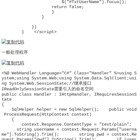
                        $("#TxtUserName").focus();    
                    return false;

                    }

                }

            })

        }    </script>
一般处理程序
<%@ WebHandler Language="C#" Class="Handler" %>using S
ystem;using System.Web;using System.Data.SqlClient;usi
ng System.Web.SessionState;//继承接口
IReadOnlySessionState需要引入的命名空间
public class Handler : IHttpHandler, IRequiresSessionS
tate

{

    SqlHelper helper = new SqlHelper();    public void
 ProcessRequest(HttpContext context)

    {

        context.Response.ContentType = "text/plain";  
      string username = context.Request.Params["userna
me"].ToString().Trim();        string pwd = context.Re
quest.Params["pwd"].ToString().Trim();        if (user