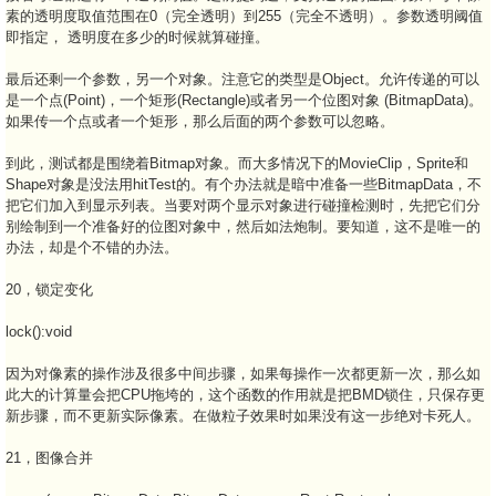
素的透明度取值范围在0（完全透明）到255（完全不透明）。参数透明阈值
即指定， 透明度在多少的时候就算碰撞。
最后还剩一个参数，另一个对象。注意它的类型是Object。允许传递的可以
是一个点(Point)，一个矩形(Rectangle)或者另一个位图对象 (BitmapData)。
如果传一个点或者一个矩形，那么后面的两个参数可以忽略。
到此，测试都是围绕着Bitmap对象。而大多情况下的MovieClip，Sprite和
Shape对象是没法用hitTest的。有个办法就是暗中准备一些BitmapData，不
把它们加入到显示列表。当要对两个显示对象进行碰撞检测时，先把它们分
别绘制到一个准备好的位图对象中，然后如法炮制。要知道，这不是唯一的
办法，却是个不错的办法。
20，锁定变化
lock():void
因为对像素的操作涉及很多中间步骤，如果每操作一次都更新一次，那么如
此大的计算量会把CPU拖垮的，这个函数的作用就是把BMD锁住，只保存更
新步骤，而不更新实际像素。在做粒子效果时如果没有这一步绝对卡死人。
21，图像合并