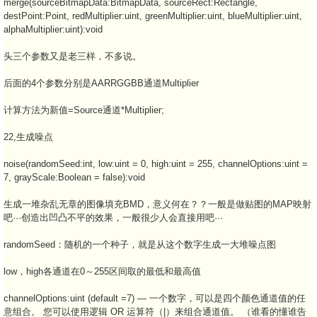
merge(sourceBitmapData:BitmapData, sourceRect:Rectangle,
destPoint:Point, redMultiplier:uint, greenMultiplier:uint, blueMultiplier:uint,
alphaMultiplier:uint):void
头三个参数又是老三样，不多说。
后面的4个参数分别是AARRGGBB通道Multiplier
计算方法为新值=Source通道*Multiplier;
22,生成噪点
noise(randomSeed:int, low:uint = 0, high:uint = 255, channelOptions:uint =
7, grayScale:Boolean = false):void
生成一堆杂乱无章的图像填充BMD，意义何在？？一般是做贴图的MAP映射
吧···创造出凹凸不平的效果，一般很少人会直接用吧···
randomSeed：随机的一个种子，就是从这个数字生成一大堆噪点图
low，high各通道在0～255区间取的最低和最高值
channelOptions:uint (default =7) — 一个数字，可以是四个颜色通道值的任
意组合。 您可以使用逻辑 OR 运算符（|）来组合通道值。 （谁看的懂谁告