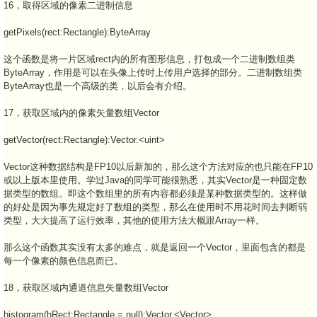
16，取得区域的像素二进制信息
getPixels(rect:Rectangle):ByteArray
这个函数是将一片区域rect内的所有图形信息，打包成一个二进制数组类
ByteArray，作用是可以在头像上传时上传用户选择的部分。二进制数组类
ByteArray也是一个高级的类，以后会有介绍。
17，获取区域内的像素矢量数组Vector
getVector(rect:Rectangle):Vector.<uint>
Vector这种数据结构是FP10以后新加的，那么这个方法对应的也只能在FP10
或以上版本里使用。学过Java的同学可能很熟悉，其实Vector是一种固定数
据类型的数组。即这个数组里的所有内容都必须是某种数据类型的。这样做
的好处是因为事先规定好了数组的类型，那么在使用时不用花时间去判断弱
类型，大大提高了运行效率，其他的使用方法大概跟Array一样。
那么这个函数其实没有太多的难点，就是返回一个Vector，里面包含的都是
每一个像素的颜色信息而已。
18，获取区域内通道信息矢量数组Vector
histogram(hRect:Rectangle = null):Vector.<Vector>