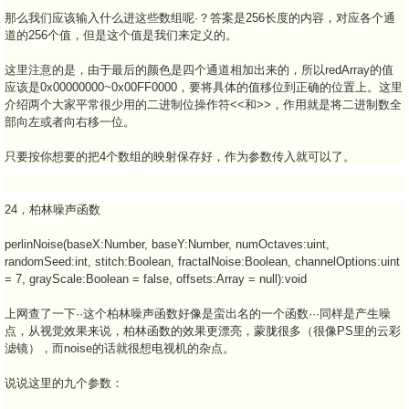
那么我们应该输入什么进这些数组呢·？答案是256长度的内容，对应各个通
道的256个值，但是这个值是我们来定义的。
这里注意的是，由于最后的颜色是四个通道相加出来的，所以redArray的值
应该是0x00000000~0x00FF0000，要将具体的值移位到正确的位置上。这里
介绍两个大家平常很少用的二进制位操作符<<和>>，作用就是将二进制数全
部向左或者向右移一位。
只要按你想要的把4个数组的映射保存好，作为参数传入就可以了。
24，柏林噪声函数
perlinNoise(baseX:Number, baseY:Number, numOctaves:uint,
randomSeed:int, stitch:Boolean, fractalNoise:Boolean, channelOptions:uint
= 7, grayScale:Boolean = false, offsets:Array = null):void
上网查了一下··这个柏林噪声函数好像是蛮出名的一个函数···同样是产生噪
点，从视觉效果来说，柏林函数的效果更漂亮，蒙胧很多（很像PS里的云彩
滤镜），而noise的话就很想电视机的杂点。
说说这里的九个参数：