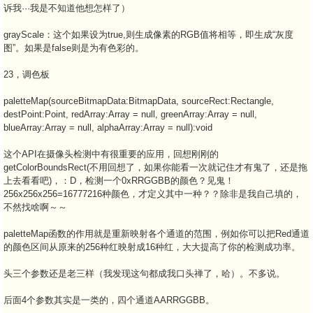
诉我···我是不知道他想怎样了）
grayScale：这个如果设为true,则生成像素的RGB值将相等，即生成“灰度
图”。如果是false则是为有色彩的。
23，调色板
paletteMap(sourceBitmapData:BitmapData, sourceRect:Rectangle,
destPoint:Point, redArray:Array = null, greenArray:Array = null,
blueArray:Array = null, alphaArray:Array = null):void
这个API在摄像头检测中有很重要的应用，回想刚刚的
getColorBoundsRect(不用回想了，如果你能看一次就记住才有鬼了，还是拖
上去看看吧)，：D，检测一个0xRRGGBB的颜色？见鬼！
256x256x256=16777216种颜色，才定义其中一种？？除非是我自己填的，
不然找啥啊～～
paletteMap函数的作用就是重新映射各个通道的范围，例如你可以把Red通道
的颜色区间从原来的256种红映射成16种红，大大提高了你的检测成功率。
头三个参数还是老三样（我发现这句都成我口头禅了，哈）。不多说。
后面4个参数其实是一类的，四个通道AARRGGBB。