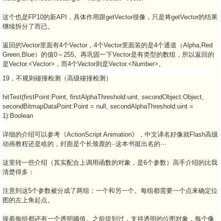
这个也是FP10的新API，具体作用跟getVector很像，只是将getVector的结果
继续拆分了而已。
返回的Vector里面有4个Vector，4个Vector里面装的是4个通道（Alpha,Red
Green,Blue）的值0～255。再巩固一下Vector是有类型的数组，所以返回的
是Vector.<Vector>，而4个Vector则是Vector.<Number>。
19，不规则碰撞检测（高级碰撞检测）
hitTest(firstPoint:Point, firstAlphaThreshold:uint, secondObject:Object,
secondBitmapDataPoint:Point = null, secondAlphaThreshold:uint =
1):Boolean
详细的介绍可以参考《ActionScript Animation》，中文译名好像就Flash高级
动画教程还是啥的，封面是个长颈鹿的··这本书挺出名的···
这里转一些介绍（其实配合上调用函数的对象，是6个参数）高手介绍的比我
清楚得多：
注意到这5个参数被分成了两组：一个和另一个。每组都需要一个点来确定位
图的左上角起点。
接着每组都还有一个透明阈值。之前提到过，支持透明的位图对象，每个像