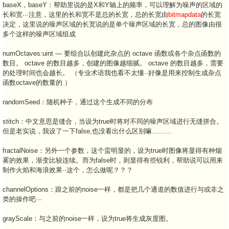
baseX，baseY：帮助里说的是X和Y轴上的频率，可以理解为噪声的区域的
长和宽···注意，这里的长和宽不是总的长宽，总的长宽由
bitmapdata
的长宽
决定，这里说的噪声区域的长宽说的是单个噪声区域的长宽，总的图像由很
多个这样的噪声区域组成
numOctaves:uint — 要组合以创建此杂点的 octave 函数或各个杂点函数的
数目。 octave 的数目越多，创建的图像越细腻。 octave 的数目越多，需要
的处理时间也会越长。 （专业术语我也看不太懂··好像是用来控制生成杂点
函数octave的数量的 ）
randomSeed：随机种子，通过这个生成不同的分布
stitch：中文意思是缝合，当设为true时将对不同的噪声区域进行无缝拼合。
但是老实说，我设了一下false,也没看出什么区别嘛………
fractalNoise：另外一个参数，这个蛮明显的，设为true时图像将显得有种烟
雾的效果，渐变比较连续。而为false时，则显得有些锐利，帮助说可以用来
制作火焰和海浪效果··这个，怎么做呢？？？
channelOptions：跟之前的noise一样，都是把几个通道的数值进行与或非之
类的操作吧···
grayScale：与之前的noise一样，设为true将生成灰度图。