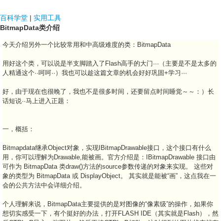
NDF国际
百科学堂
|
实用工具
BitmapData类介绍
今天介绍另外一个比较常用和中高级难度的类：BitmapData
用好这个类，可以说是半支脚踏入了Flash高手的大门···（主要是不是太多的
人精通这个··呵呵··）我也可以趁这篇文章的机会好好巩固+学习···
好，由于现在也很晚了，我也不是很多时间，还要留点时间睡觉～～：）长
话短说··马上进入正题：
一，概括：
Bitmapdata继承Object对象，实现IBitmapDrawable接口，这个接口有什么
用，你可以理解为Drawable,能被画。官方介绍是：IBitmapDrawable 接口由
可作为 BitmapData 类draw()方法的source参数传递的对象来实现。 这些对
象的类型为 BitmapData 或 DisplayObject。 其实就是能被“画”，这点我在一
会的公共方法中会详细介绍。
个人理解来说，BitmapData主要提供的是对图像的“像素级”的操作，如果你
想切实感受一下，有个挺好的办法，打开FLASH IDE（其实就是Flash），然