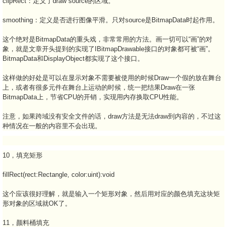
clipRect：定义了draw source的区域。
smoothing：定义是否进行图像平滑。只对source是BitmapData时起作用。
这个绝对是BitmapData的重头戏，非常常用的方法。画一切可以“画”的对
象，就是文章开头提到的实现了IBitmapDrawable接口的对象都可被“画”。
BitmapData和DisplayObject都实现了这个接口。
这样做的好处是可以在显示对象不需要被使用的时候Draw一个假的放在舞台
上，或者有很多元件在舞台上运动的时候，统一把结果Draw在一张
BitmapData上，节省CPU的开销，实现用内存换取CPU性能。
注意，如果跨域没有安全文件的话，draw方法是无法draw到内容的，不过这
种情况在一般的内容里不会出现。
10，填充矩形
fillRect(rect:Rectangle, color:uint):void
这个应该很好理解，就是输入一个矩形对象，然后用对应的颜色填充这块矩
形对象的区域就OK了。
11，颜料桶填充