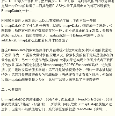
后CTRL+R导入一张图片，然后再按CTRL+B打散，这时得到的图片状态就有
点BitmapData的味道了···而其他用FLASH矢量工具画出来的都可以理解为
BitmapData的一种···
刚刚说只是想大家对BitmapData有模糊的了解，下面再深一步说，
BitmapData的名字可以拆开来看，就是Bitmap+Data，翻译成中文就是：位
图数据，所以它可以看作数据储存的一种，而不是真正的显示对象，要想看
到BitmapData，我们需要把Bitmapdata赋到一个Bitmap对象中，然后
addChild(Bitmap),那么就能看到具体的画面了···
那么BitmapData的像素级操作作用在哪呢?比较大家喜欢津津乐道的就是粒
子效果,作为一个需要大量计算的应用来说,1像素长宽的粒子无疑是能存在的
最小的粒子；另外一个是作为数据传输,大家如果想实现上传图片或者下载图
片的效果,基本的理念就是将Bitmapdata使用JPEGEncoder编码成二进制数
据，把二进制发送给服务器端；第三种是滤镜视觉特效，例如一些水波划动
特效；第四种是视频摄像头的视频检测；当然还有很多有趣的玩法，例如通
过Bitmapdata压缩数据之类的，这些可以等大家熟悉了再慢慢研究···
二，公共属性
BitmapData的公共属性很少，只有4种，而且都属于Read-Only(只读)，只读
的意思就是“只能读”（好废话），所以我们可以取出BitmapData的属性来做
运算，但是却不能赋值给它们，跟只读区别的就是Read-Write（读写）。