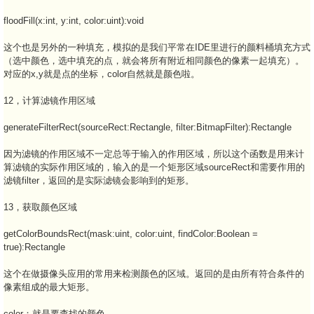
floodFill(x:int, y:int, color:uint):void
这个也是另外的一种填充，模拟的是我们平常在IDE里进行的颜料桶填充方式
（选中颜色，选中填充的点，就会将所有附近相同颜色的像素一起填充）。
对应的x,y就是点的坐标，color自然就是颜色啦。
12，计算滤镜作用区域
generateFilterRect(sourceRect:Rectangle, filter:BitmapFilter):Rectangle
因为滤镜的作用区域不一定总等于输入的作用区域，所以这个函数是用来计
算滤镜的实际作用区域的，输入的是一个矩形区域sourceRect和需要作用的
滤镜filter，返回的是实际滤镜会影响到的矩形。
13，获取颜色区域
getColorBoundsRect(mask:uint, color:uint, findColor:Boolean =
true):Rectangle
这个在做摄像头应用的常用来检测颜色的区域。返回的是由所有符合条件的
像素组成的最大矩形。
color：就是要查找的颜色