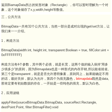
返回BiamapData所占的矩形对象（Rectangle），你可以暂时理解为一个对
象，这个对象储存了x,y,width,height等数值。
三，公共方法
BitmapData一共有32个公共方法，当然一部分是成对出现的get/set方法，让
我们来一一介绍。
1，构造方法
BitmapData(width:int, height:int, transparent:Boolean = true, fillColor:uint =
0xFFFFFFFF)
构造方法有4个参数，其中两个必填，就是长宽，这两个值的输入保持“用多
少填多少”的原则，因为Bitmapdata也是一种形式的内存开销,所以能省就省。
第三个是transparent，就是是否允许透明像素，原则同上，如果能确定不用
的话，最好关掉，默认为允许，第四个为填充颜色，
bitmapdata
既然是data,
那肯定要有初始数据的存在，一开始是一些纯色的填充，默认为白色。
2，应用滤镜
applyFilter(sourceBitmapData:BitmapData, sourceRect:Rectangle,
destPoint:Point, filter:BitmapFilter):void