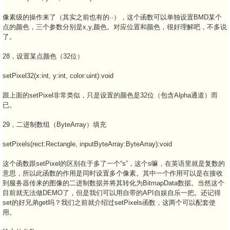
像素级的操作来了（其实之前也有的··），这个函数可以单独设置BMD某个
点的颜色，三个参数分别是x,y,颜色。对应位置和颜色，很好理解吧，不多说
了。
28，设置某点颜色（32位）
setPixel32(x:int, y:int, color:uint):void
跟上面的setPixel非常类似，只是设置的颜色是32位（包含Alpha通道）而
已。
29，二进制数组（ByteArray）填充
setPixels(rect:Rectangle, inputByteArray:ByteArray):void
这个函数跟setPixel的区别在于多了一个“s”，这个s嘛，在英语里就是复数的
意思，所以此函数的作用是同时设置多个像素。其中一个作用可以是在接收
到服务器传来的图像的二进制数据并将其转化为BitmapData数据。当然这个
目前就无法做DEMO了，但是我们可以用自带的API自娱自乐一把。还记得
set的好兄弟get吗？我们之前就介绍过setPixels函数，这两个可以配套使
用。