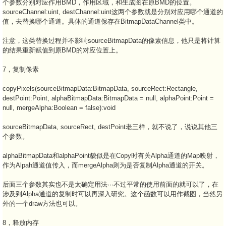
个参数分别对应作用BMD，作用区域，和生成图在原BMD的位置。
sourceChannel:uint, destChannel:uint这两个参数就是分别对应用哪个通道的
值，去替换哪个通道。具体的通道保存在BitmapDataChannel类中。
注意，这类替换过程并不影响sourceBitmapData的像素信息，他只是将计算
的结果重新赋值到原BMD的对应位置上。
7，复制像素
copyPixels(sourceBitmapData:BitmapData, sourceRect:Rectangle,
destPoint:Point, alphaBitmapData:BitmapData = null, alphaPoint:Point =
null, mergeAlpha:Boolean = false):void
sourceBitmapData, sourceRect, destPoint老三样，就不说了，说说其他三
个参数。
alphaBitmapData和alphaPoint貌似是在Copy时有关Alpha通道的Map映射，
作为Alpah通道值传入，而mergeAlpha则为是否复制Alpha通道的开关。
后面三个参数其实也不是太确定用法···不过平常的使用前面的就可以了，在
涉及到Alpha通道的复制时可以再深入研究。这个函数可以用作截图，当然另
外的一个draw方法也可以。
8，释放内存