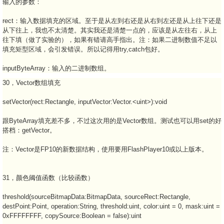
输入的参数：
rect：输入数据填充的区域。至于是从左到右还是从右到左还是从上往下还是
从下往上，我也不太清楚。其实我还是清楚一点的，应该是从左往右，从上
往下填（做了实验的），如果有错请高手指出。注：如果二进制数值不足以
填充矩型区域，会引发错误。所以记得用try,catch包好。
inputByteArray：输入的二进制数组。
30，Vector数组填充
setVector(rect:Rectangle, inputVector:Vector.<uint>):void
跟ByteArray填充差不多，不过这次用的是Vector数组。测试也可以用set的好
搭档：getVector。
注：Vector是FP10的新数据结构，使用要用FlashPlayer10或以上版本。
31，颜色阈值函数（比较函数）
threshold(sourceBitmapData:BitmapData, sourceRect:Rectangle,
destPoint:Point, operation:String, threshold:uint, color:uint = 0, mask:uint =
0xFFFFFFFF, copySource:Boolean = false):uint