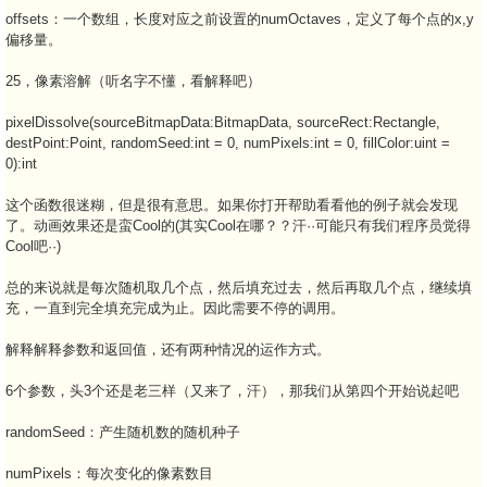
offsets：一个数组，长度对应之前设置的numOctaves，定义了每个点的x,y
偏移量。
25，像素溶解（听名字不懂，看解释吧）
pixelDissolve(sourceBitmapData:BitmapData, sourceRect:Rectangle,
destPoint:Point, randomSeed:int = 0, numPixels:int = 0, fillColor:uint =
0):int
这个函数很迷糊，但是很有意思。如果你打开帮助看看他的例子就会发现
了。动画效果还是蛮Cool的(其实Cool在哪？？汗··可能只有我们程序员觉得
Cool吧··)
总的来说就是每次随机取几个点，然后填充过去，然后再取几个点，继续填
充，一直到完全填充完成为止。因此需要不停的调用。
解释解释参数和返回值，还有两种情况的运作方式。
6个参数，头3个还是老三样（又来了，汗），那我们从第四个开始说起吧
randomSeed：产生随机数的随机种子
numPixels：每次变化的像素数目