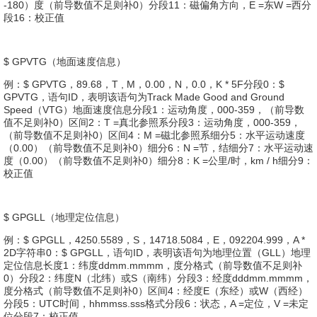
-180）度（前导数值不足则补0）分段11：磁偏角方向，E =东W =西分
段16：校正值
$ GPVTG（地面速度信息）
例：$ GPVTG，89.68，T , M，0.00，N，0.0，K * 5F分段0：$
GPVTG，语句ID，表明该语句为Track Made Good and Ground
Speed（VTG）地面速度信息分段1：运动角度，000-359，（前导数
值不足则补0）区间2：T =真北参照系分段3：运动角度，000-359，
（前导数值不足则补0）区间4：M =磁北参照系细分5：水平运动速度
（0.00）（前导数值不足则补0）细分6：N =节，结细分7：水平运动速
度（0.00）（前导数值不足则补0）细分8：K =公里/时，km / h细分9：
校正值
$ GPGLL（地理定位信息）
例：$ GPGLL，4250.5589，S，14718.5084，E，092204.999，A *
2D字符串0：$ GPGLL，语句ID，表明该语句为地理位置（GLL）地理
定位信息长度1：纬度ddmm.mmmm，度分格式（前导数值不足则补
0）分段2：纬度N（北纬）或S（南纬）分段3：经度dddmm.mmmm，
度分格式（前导数值不足则补0）区间4：经度E（东经）或W（西经）
分段5：UTC时间，hhmmss.sss格式分段6：状态，A =定位，V =未定
位分段7：校正值