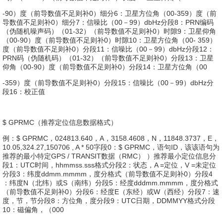
-90）度（前导数值不足则补0）细分6：卫星方位角（00-359）度（前
导数值不足则补0）细分7：信噪比（00－99）dbHz分段8：PRN编码
（伪随机噪声码）（01-32）（前导数值不足则补0）时隙9：卫星仰角
（00-90）度（前导数值不足则补0）时隙10：卫星方位角（00- 359）
度（前导数值不足则补0）分段11：信噪比（00－99）dbHz分段12：
PRN码（伪随机码）（01-32）（前导数值不足则补0）分段13：卫星
仰角（00-90）度（前导数值不足则补0）分段14：卫星方位角（00
-359）度（前导数值不足则补0）分段15：信噪比（00－99）dbHz分
段16：校正值
$ GPRMC（推荐定位信息数据格式）
例：$ GPRMC，024813.640，A，3158.4608，N，11848.3737，E，
10.05,324.27,150706 , A * 50字段0：$ GPRMC，语句ID，该该语句为
推荐的最小特定GPS / TRANSIT数据（RMC） ）推荐最小定位信息分
段1：UTC时间，hhmmss.sss格式分段2：状态，A =定位，V =未定位
分段3：纬度ddmm.mmmm，度分格式（前导数值不足则补0）分段4
：纬度N（北纬）或S（南纬）分段5：经度dddmm.mmmm，度分格式
（前导数值不足则补0）分段6：经度E（东经）或W（西经）分段7：速
度，节，节分段8：方位角，度分段9：UTC日期，DDMMYY格式分段
10：磁偏角，（000