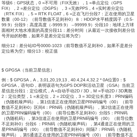
等级6：GPS状态，0 =不可用（FIX无效），1 =单点定位（GPS
FIX），2 =差分定位（DGPS），3 =无效PPS，4 =实时差分定位
（RTK FIX），5 = RTK FLOAT，6 =正在飞行分段7：正在使用的卫星
数量（00-12）（前导数值不足则补0）８：HDOP水平精度因子（0.5-
99.9）分段9：高度高度（-9999.9） --99999.9）分段10：地球上方球
面相对大地水准面的高度分段11：差分时间（从最近一次接收到差分信
号开始的秒数，如果不是差分定位将为空）
细分12：差分站ID号0000-1023（前导数值不足则补0，如果不是差分
定位将为空）细分13：校正值
$ GPGSA（当前卫星信息）
例：$ GPGSA，A，3,01,20,19,13 , 40.4,24.4,32.2 * 0A位置0：$
GPGSA，语句ID，表明该语句为GPS DOP和活动卫星（GSA）当前卫
星信息分段1：定位模式，A =自动手动2D / 3D，M =手动2D / 3D离散
2：定位类型，1 =未定位，2 = 2D定位，3 = 3D定位长度3：PRN编码
（伪随机噪声码），第1信道正在使用的卫星PRN码编号（00）（前导
数值不足则补0）区间4：PRN码（伪随机噪声码），第2信道正在使用
的卫星PRN编码编号（00）（前导位数不足则补0）分段5：PRN码
（伪随机码），第3信道正在使用的卫星PRN码编号（00）（前导位数
不足则补0）分段6 ：PRN码（伪随机噪声码），第4通道正在使用的卫
星PRN码编号（00）（前导数值不足则补0）间隔7：PRN码（伪随机
噪声码），第5通道正在使用的卫星PRN码编号（00）（前导数值不足