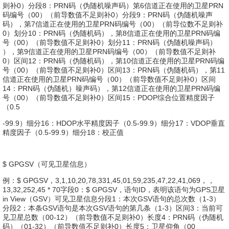
则补0）分段8：PRN码（伪随机噪声码）第6信道正在使用的卫星PRN
码编号（00）（前导数值不足则补0）分段9：PRN码（伪随机噪声
码），第7信道正在使用的卫星PRN码编号（00）（前导位数不足则补
0）划分10：PRN码（伪随机码），第8信道正在使用的卫星PRN码编
号（00）（前导数值不足则补0）划分11：PRN码（伪随机噪声码）
），第9信道正在使用的卫星PRN码编号（00）（前导数值不足则补
0）区间12：PRN码（伪随机码），第10信道正在使用的卫星PRN码编
号（00）（前导数值不足则补0）区间13：PRN码（伪随机码），第11
信道正在使用的卫星PRN码编号（00）（前导数值不足则补0）区间
14：PRN码（伪随机）噪声码），第12信道正在使用的卫星PRN码编
号（00）（前导数值不足则补0）区间15：PDOP综合位置精度因子
（0.5
-99.9）细分16：HDOP水平精度因子（0.5-99.9）细分17：VDOP垂直
精度因子（0.5-99.9）细分18：校正值
$ GPGSV（可见卫星信息）
例：$ GPGSV，3,1,10,20,78,331,45,01,59,235,47,22,41,069，，
13,32,252,45 * 70字段0：$ GPGSV，语句ID，表明该语句为GPS卫星
in View（GSV）可见卫星信息分段1：本次GSV语句的总次数（1-3）
分段2：本条GSV语句是本次GSV语句的第几条（1-3）区间3：当前可
见卫星总数（00-12）（前导数值不足则补0）长度4：PRN码（伪随机
码）（01-32）（前导数值不足则补0）长度5：卫星仰角（00