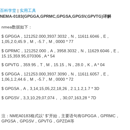
NDF国际
百科学堂
|
实用工具
NEMA-0183(GPGGA,GPRMC,GPGSA,GPGSV,GPVTG)详解
nmea数据如下：
$ GPGGA，121252.000,3937.3032，N，11611.6046，E，
1,05,2.0,45.9，M，-5.7，M , 0000 * 77
$ GPRMC，121252.000，A，3958.3032，N，11629.6046，E，
15.15,359.95,070306 , A * 54
$ GPVTG，359.95，T , M，15.15，N，28.0，K，A * 04
$ GPGGA，121253.000,3937.3090，N，11611.6057，E，
1,06,1.2,44.6，M，-5.7，M , 0000 * 72
$ GPGSA，A，3,14,15,05,22,18,26 , 2.1,1.2,1.7 * 3D
$ GPGSV，3,3,10,29,07,074，，30,07,163,28 * 7D
注：NMEA0183格式以“ $”开始，主要语句有GPGGA，GPRMC，
GPGSA，GPGSV，GPVTG，GPZDA等