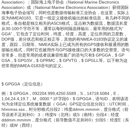
Association）；国际海上电子协会（National Marine Electronics
Association）或（National Marine Electronics Association）获得国际
海事电子协会缩写，同时也是数据传输标准工业协会，在这里，实际上
应为NMEA0183。它是一组定义接收机输出的标准信息，有几种不同的
格式，各自都是独立相关的ASCII格式，逗点称为数据流，数据流长度
从30-100个字符不等，通常以每秒间隔选择输出，最常用的格式为“
GGA”，它包含了定位时间，纬度，经度，高度，定位所用的卫星数，
DOP值，差分状态和校正校正等，其他的有NMEA-0183协议定义的速
度，跟踪，日期等。NMEA实际上已成为所有的GPS接收和最通用的数
据输出格式，同时它也被用作与GPS接收接口的大多数的交替里。语句
非常多，但是常用的或者说兼容性最广的语句只有$ GPGGA，$ GP
GSA，$ GPGSV，$ GPRMC，$ GPVTG，$ GPGLL等。以下称为这
些常用的NMEA-0183语句的定义。
$ GPGGA（定位信息）
例：$ GPGGA，092204.999,4250.5589，S，14718.5084，E，
1,04,24.4,19.7，M , 0000 * 1F字段0：$ GPGGA，语句ID，表明该语
句为全球定位系统修复数据（ GGA）GPS定位信息分段1：UTC时间，
hhmmss.sss，时分秒格式分段2：纬度ddmm.mmmm，度分格式（前
导误差不足则补0）３：纬度N（北纬）或S（南纬）分段4：经度
dddmm.mmmm，度分格式（前导数值不足则补0）分段5：经度E（东
经）或W（西经）