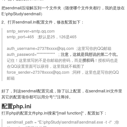
把sendmail压缩解压到一个文件夹（随便哪个文件夹都行，我的是放在
E:\phpStudy\sendmail）
2、打开sendmail.ini配置文件，修改配置如下：
smtp_server=smtp.qq.com

smtp_port=465   ;默认是25，126是465

auth_username=27378xxxx@qq.com  ;这里写你的QQ邮箱

auth_password=*************   ; 
注意，这就是我想说的第二个坑。
记住！这里填写的不是你邮箱的密码，而是
授权码
！授权码也是
在QQ设置里面可以获得，这里我就不截图了

force_sender=27378xxxx@qq.com  ;同样，这里也是写你的QQ
邮箱
好了，到这sendmail配置完成，除了以上配置，在sendmail.ini文件里
其它的配置项你都可以用分号";"注释掉。
配置php.ini
打开php的配置文件php.ini搜索"[mail function]"，配置如下：
sendmail_path = "E:\phpStudy\sendmail\sendmail.exe -t -i"  ;你